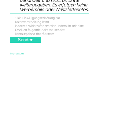
behandelt und nicht an Dritte
weitergegeben. Es erfolgen keine
Werbemails oder Newsletterinfos.
Senden
Impressum
Özlem Diana Dörfler // München // email:
kontakt@diana-doerfler.com
EMPFOHLEN
VON